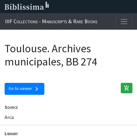
IIIF Collections - Manuscripts & Rare Books
Toulouse. Archives
municipales, BB 274
add_shopping_cart
chevron_right
Go to viewer
Source
Arca
Library