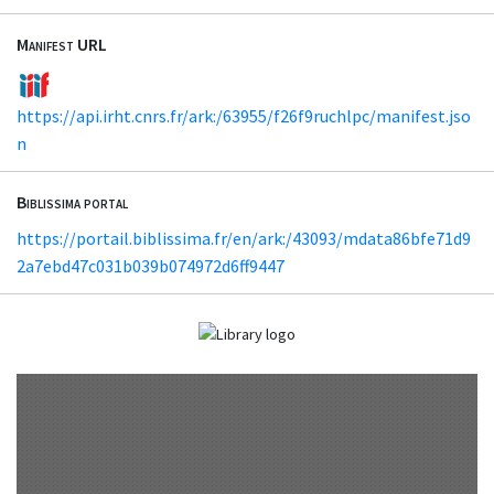
Manifest URL
https://api.irht.cnrs.fr/ark:/63955/f26f9ruchlpc/manifest.jso
n
Biblissima portal
https://portail.biblissima.fr/en/ark:/43093/mdata86bfe71d9
2a7ebd47c031b039b074972d6ff9447