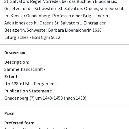
St. Salvators Regel. Vorrede über das Büchlein Elucidarius.
Gesetze für die Schwestern St. Salvators Ordens, verdeutscht
im Kloster Gnadenberg. Professio einer Brigittinerin.
Additiones des hl. Ordens St. Salvators ... Eintrag der
Besitzerin, Schwester Barbara Libenaicherin 1636.
Liturgisches - BSB Cgm 5612
Description
Description
:
Sammelhandschrift -
Extent
:
II + 128 + I Bl. - Pergament
Publication Statement
:
Gnadenberg (?) um 1440-1450 (nach 1438)
Place
Preferred form