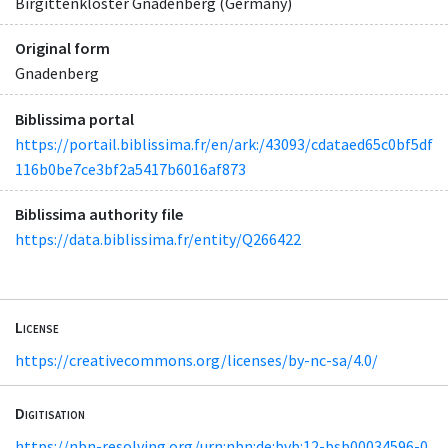
Birgittenkloster Gnadenberg (Germany)
Original form
Gnadenberg
Biblissima portal
https://portail.biblissima.fr/en/ark:/43093/cdataed65c0bf5df
116b0be7ce3bf2a5417b6016af873
Biblissima authority file
https://data.biblissima.fr/entity/Q266422
License
https://creativecommons.org/licenses/by-nc-sa/4.0/
Digitisation
https://nbn-resolving.org/urn:nbn:de:bvb:12-bsb00034596-0