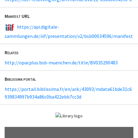
Manifest URL
https://api.digitale-
sammlungen.de/iiif/presentation/v2/bsb00034596/manifest
Related
http://opacplus.bsb-muenchen.de/title/BV035290483
Biblissima portal
https://portail.biblissima.fr/en/ark:/43093/mdata61bde31c6
939834997b934a86c0ba422ebb7cc3d