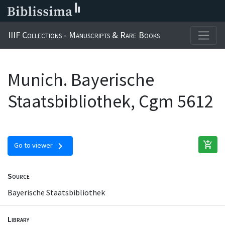
IIIF Collections - Manuscripts & Rare Books
Munich. Bayerische
Staatsbibliothek, Cgm 5612
add_shopping_cart
chevron_right
Go to viewer
Source
Bayerische Staatsbibliothek
Library