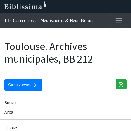
IIIF Collections - Manuscripts & Rare Books
Toulouse. Archives
municipales, BB 212
add_shopping_cart
chevron_right
Go to viewer
Source
Arca
Library