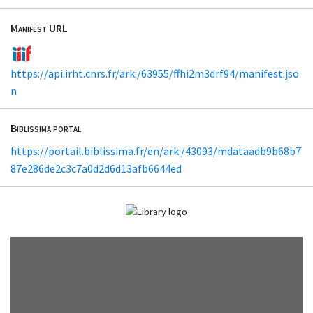
Manifest URL
https://api.irht.cnrs.fr/ark:/63955/ffhi2m3drf94/manifest.jso
n
Biblissima portal
https://portail.biblissima.fr/en/ark:/43093/mdataadb9b68b7
87e286de2c3c7a0d2d6d13afb6644ed