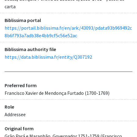
carta
Biblissima portal
https://portail.biblissima.fr/en/ark:/43093/pdata93b969492c
8b6f793a7adb38e4bb9cf5c56e52ac
Biblissima authority file
https://data.biblissima.fr/entity/Q307192
Preferred form
Francisco Xavier de Mendonça Furtado (1700-1769)
Role
Addressee
Original form
Grão Pará e Maranhão, Governador 1751-1759 (Francisco