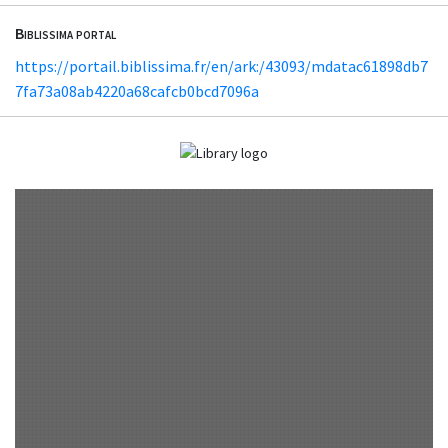
Biblissima portal
https://portail.biblissima.fr/en/ark:/43093/mdatac61898db7
7fa73a08ab4220a68cafcb0bcd7096a