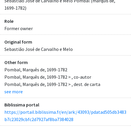
Sebastião José de Carvalho e Melo Pombal (marquis de,
1699-1782)
Role
Former owner
Original form
Sebastião José de Carvalho e Melo
Other form
Pombal, Marquês de, 1699-1782
Pombal, Marquês de, 1699-1782 > , co-autor
Pombal, Marquês de, 1699-1782 > , dest. de carta
see more
Biblissima portal
https://portail.biblissima.fr/en/ark:/43093/pdatad505db3483
b7c23029cbfc2d7927af8ba7384028