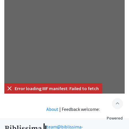
Error loading IIIF manifest: Failed to fetch
expand_less
About
|
Feedback welcome:
Powered
team@biblissima-