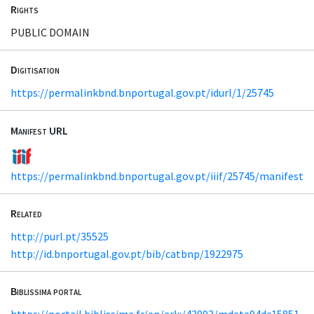
Rights
PUBLIC DOMAIN
Digitisation
https://permalinkbnd.bnportugal.gov.pt/idurl/1/25745
Manifest URL
https://permalinkbnd.bnportugal.gov.pt/iiif/25745/manifest
Related
http://purl.pt/35525
http://id.bnportugal.gov.pt/bib/catbnp/1922975
Biblissima portal
https://portail.biblissima.fr/en/ark:/43093/mdata94dc15851