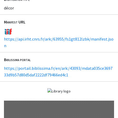
décor
Manifest URL
https://api.irht.cnrs.fr/ark:/63955/fs1gt812lzbk/manifest.jso
n
Biblissima portal
https://portail.biblissima.fr/en/ark:/43093/mdata035ce3697
33d9b57d80d5daf2222df79466ed4c1