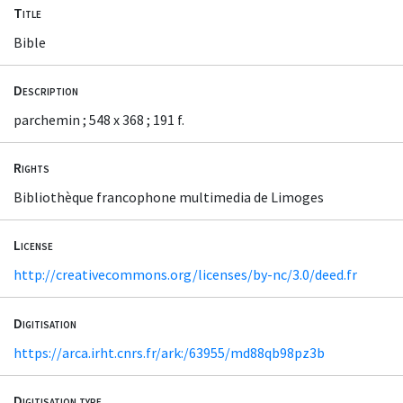
Title
Bible
Description
parchemin ; 548 x 368 ; 191 f.
Rights
Bibliothèque francophone multimedia de Limoges
License
http://creativecommons.org/licenses/by-nc/3.0/deed.fr
Digitisation
https://arca.irht.cnrs.fr/ark:/63955/md88qb98pz3b
Digitisation type