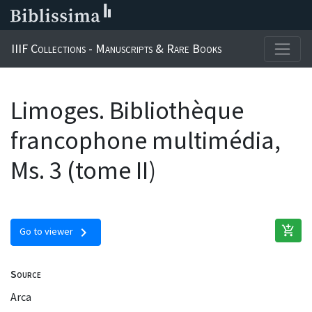
IIIF Collections - Manuscripts & Rare Books
Limoges. Bibliothèque
francophone multimédia,
Ms. 3 (tome II)
add_shopping_cart
chevron_right
Go to viewer
Source
Arca