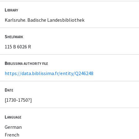
Library
Karlsruhe. Badische Landesbibliothek
Shelfmark
115 B 6026 R
Biblissima authority file
https://data.biblissima.fr/entity/Q246248
Date
[1730-1750?]
Language
German
French