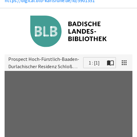
https://digital.blb-karlsruhe.de/id/5901351
Prospect Hoch-Fürstlich-Baaden-
1 : [1]
Durlachischer Residenz Schloß
Scan
und Stadt Carls-Ruhe