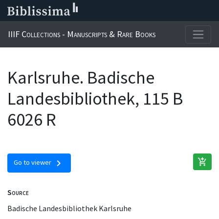
IIIF Collections - Manuscripts & Rare Books
Karlsruhe. Badische
Landesbibliothek, 115 B
6026 R
add_shopping_cart
chevron_right
Go to viewer
Source
Badische Landesbibliothek Karlsruhe