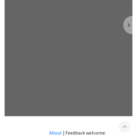
expand_less
About
|
Feedback welcome: