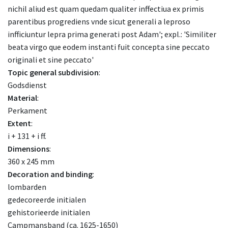
nichil aliud est quam quedam qualiter inffectiua ex primis
parentibus progrediens vnde sicut generali a leproso
infficiuntur lepra prima generati post Adam'; expl.: 'Similiter
beata virgo que eodem instanti fuit concepta sine peccato
originali et sine peccato'
Topic general subdivision
:
Godsdienst
Material
:
Perkament
Extent
:
i + 131 + i ff.
Dimensions
:
360 x 245 mm
Decoration and binding
:
lombarden
gedecoreerde initialen
gehistorieerde initialen
Campmansband (ca. 1625-1650)