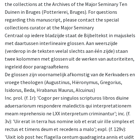
the collections at the Archives of the Major Seminary Ten
Duinen in Bruges (Potterierei, Bruges). For questions
regarding this manuscript, please contact the special
collections curator at the Major Seminary
Centraal op iedere bladzijde staat de Bijbeltekst in majuskels
met daartussen interlineaire glossen. Aan weerszijde
(verderop in de teksten veelal slechts aan één zijde) staan
twee kolommen met glossen uit de werken van autoriteiten,
ingeleid door paragraaftekens
De glossen zijn voornamelijk afkomstig van de Kerkvaders en
vroege theologen (Augustinus, Hiëronymus, Gregorius,
Isidorus, Beda, Hrabanus Maurus, Alcuinus)
Inc. prol. (f. 1r): 'Cogor per singulos scripturos libros diuine
aduersariorum respondere maledictis qui interpretationem
meam reprehensio ne LXX interpretum criminantur'; inc. (f.
3v): 'Uir erat in terra hus nomine iob et erat uir ille simplex et
rectus et timens deum et recedens a malo'; expl. (f. 129v):
'Uixit iob post hec flagella centum quadraginta annis et uidit