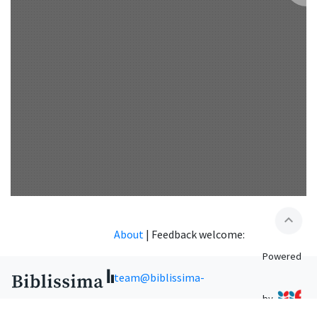
expand_less
About
|
Feedback welcome:
Powered
team@biblissima-
by