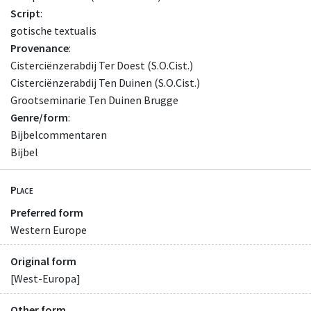
Script
:
gotische textualis
Provenance
:
Cisterciënzerabdij Ter Doest (S.O.Cist.)
Cisterciënzerabdij Ten Duinen (S.O.Cist.)
Grootseminarie Ten Duinen Brugge
Genre/form
:
Bijbelcommentaren
Bijbel
Place
Preferred form
Western Europe
Original form
[West-Europa]
Other form