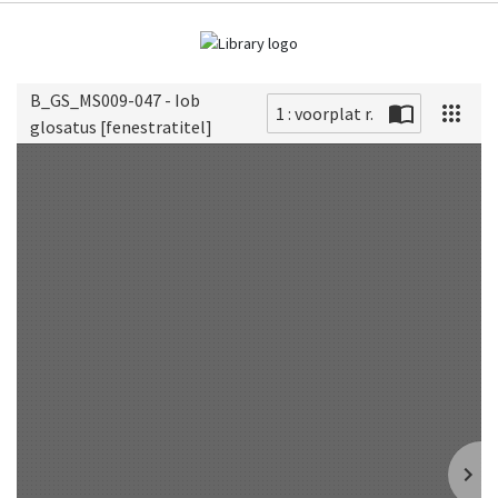
B_GS_MS009-047 - Iob
1 : voorplat r.
glosatus [fenestratitel]
Scan