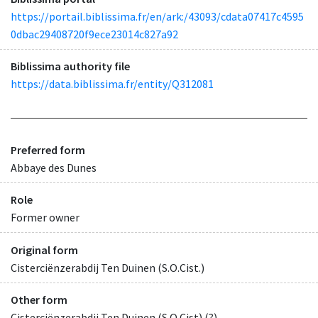
https://portail.biblissima.fr/en/ark:/43093/cdata07417c4595
0dbac29408720f9ece23014c827a92
Biblissima authority file
https://data.biblissima.fr/entity/Q312081
Preferred form
Abbaye des Dunes
Role
Former owner
Original form
Cisterciënzerabdij Ten Duinen (S.O.Cist.)
Other form
Cisterciënzerabdij Ten Duinen (S.O.Cist) (?)