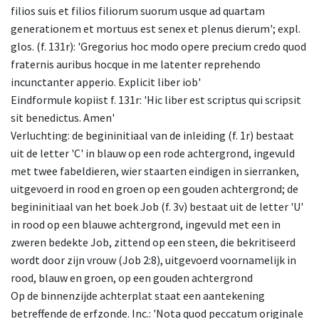
filios suis et filios filiorum suorum usque ad quartam
generationem et mortuus est senex et plenus dierum'; expl.
glos. (f. 131r): 'Gregorius hoc modo opere precium credo quod
fraternis auribus hocque in me latenter reprehendo
incunctanter apperio. Explicit liber iob'
Eindformule kopiist f. 131r: 'Hic liber est scriptus qui scripsit
sit benedictus. Amen'
Verluchting: de begininitiaal van de inleiding (f. 1r) bestaat
uit de letter 'C' in blauw op een rode achtergrond, ingevuld
met twee fabeldieren, wier staarten eindigen in sierranken,
uitgevoerd in rood en groen op een gouden achtergrond; de
begininitiaal van het boek Job (f. 3v) bestaat uit de letter 'U'
in rood op een blauwe achtergrond, ingevuld met een in
zweren bedekte Job, zittend op een steen, die bekritiseerd
wordt door zijn vrouw (Job 2:8), uitgevoerd voornamelijk in
rood, blauw en groen, op een gouden achtergrond
Op de binnenzijde achterplat staat een aantekening
betreffende de erfzonde. Inc.: 'Nota quod peccatum originale