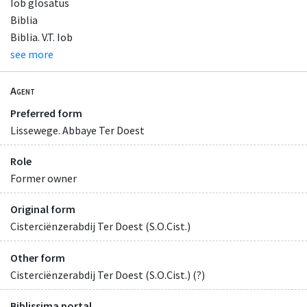
Iob glosatus
Biblia
Biblia. V.T. Iob
see more
Agent
Preferred form
Lissewege. Abbaye Ter Doest
Role
Former owner
Original form
Cisterciënzerabdij Ter Doest (S.O.Cist.)
Other form
Cisterciënzerabdij Ter Doest (S.O.Cist.) (?)
Biblissima portal