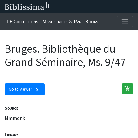
IIIF Collections - Manuscripts & Rare Books
Bruges. Bibliothèque du
Grand Séminaire, Ms. 9/47
add_shopping_cart
chevron_right
Go to viewer
Source
Mmmonk
Library