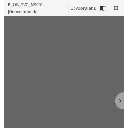
B_OB_SVC_MS001 -
1 : voorplat r.
[Gebedenboek]
Scan