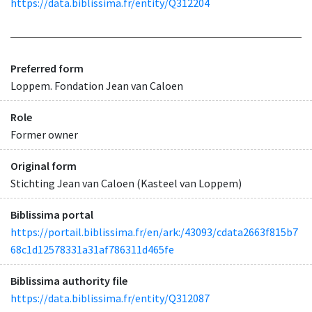
https://data.biblissima.fr/entity/Q312204
Preferred form
Loppem. Fondation Jean van Caloen
Role
Former owner
Original form
Stichting Jean van Caloen (Kasteel van Loppem)
Biblissima portal
https://portail.biblissima.fr/en/ark:/43093/cdata2663f815b7
68c1d12578331a31af786311d465fe
Biblissima authority file
https://data.biblissima.fr/entity/Q312087