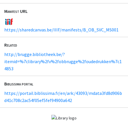
Manifest URL
https://sharedcanvas.be/IIIF/manifests/B_OB_SVC_MS001
Related
http://brugge.bibliotheek.be/?
itemid=%7clibrary%2fv%2fobbrugge%2foudedrukken%7c1
4853
Biblissima portal
https://portail.biblissima.fr/en/ark:/43093/mdata3fd8d906b
d41c708c2ac54f05ef5fef94900a642