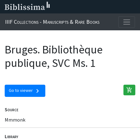
IIIF Collections - Manuscripts & Rare Books
Bruges. Bibliothèque
publique, SVC Ms. 1
add_shopping_cart
chevron_right
Go to viewer
Source
Mmmonk
Library