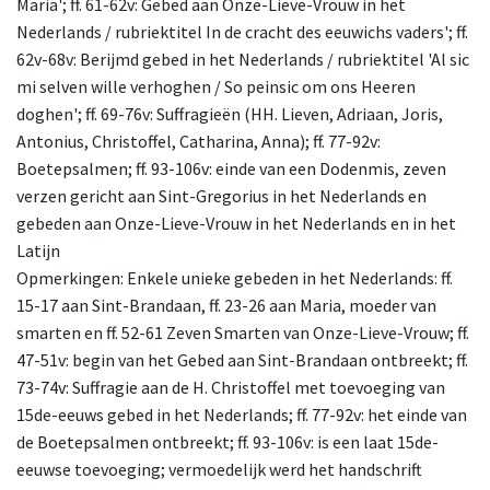
Maria'; ff. 61-62v: Gebed aan Onze-Lieve-Vrouw in het
Nederlands / rubriektitel In de cracht des eeuwichs vaders'; ff.
62v-68v: Berijmd gebed in het Nederlands / rubriektitel 'Al sic
mi selven wille verhoghen / So peinsic om ons Heeren
doghen'; ff. 69-76v: Suffragieën (HH. Lieven, Adriaan, Joris,
Antonius, Christoffel, Catharina, Anna); ff. 77-92v:
Boetepsalmen; ff. 93-106v: einde van een Dodenmis, zeven
verzen gericht aan Sint-Gregorius in het Nederlands en
gebeden aan Onze-Lieve-Vrouw in het Nederlands en in het
Latijn
Opmerkingen: Enkele unieke gebeden in het Nederlands: ff.
15-17 aan Sint-Brandaan, ff. 23-26 aan Maria, moeder van
smarten en ff. 52-61 Zeven Smarten van Onze-Lieve-Vrouw; ff.
47-51v: begin van het Gebed aan Sint-Brandaan ontbreekt; ff.
73-74v: Suffragie aan de H. Christoffel met toevoeging van
15de-eeuws gebed in het Nederlands; ff. 77-92v: het einde van
de Boetepsalmen ontbreekt; ff. 93-106v: is een laat 15de-
eeuwse toevoeging; vermoedelijk werd het handschrift