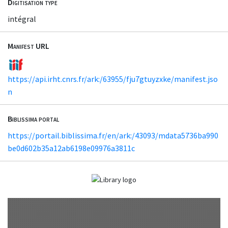
Digitisation type
intégral
Manifest URL
https://api.irht.cnrs.fr/ark:/63955/fju7gtuyzxke/manifest.jso
n
Biblissima portal
https://portail.biblissima.fr/en/ark:/43093/mdata5736ba990
be0d602b35a12ab6198e09976a3811c