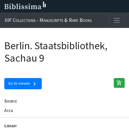
IIIF Collections - Manuscripts & Rare Books
Berlin. Staatsbibliothek,
Sachau 9
add_shopping_cart
chevron_right
Go to viewer
Source
Arca
Library