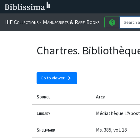
IIIF Collections - Manuscripts & Rare Books
help
Chartres. Bibliothèque
chevron_right
Go to viewer
Source
Arca
Library
Médiathèque L'Apost
Shelfmark
Ms. 385, vol. 18