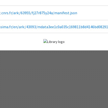
ht.cnrs.fr/ark:/63955/fj27r875y24a/manifest.json
blissima.fr/en/ark:/43093/mdata3ee1c0a035c169811b8d4146bd0829