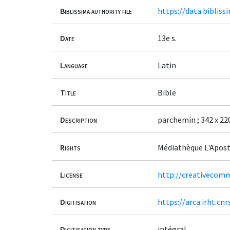
Biblissima authority file
https://data.bibliss
Date
13e s.
Language
Latin
Title
Bible
Description
parchemin ; 342 x 220 
Rights
Médiathèque L'Apost
License
http://creativecomm
Digitisation
https://arca.irht.cn
Digitisation type
intégral