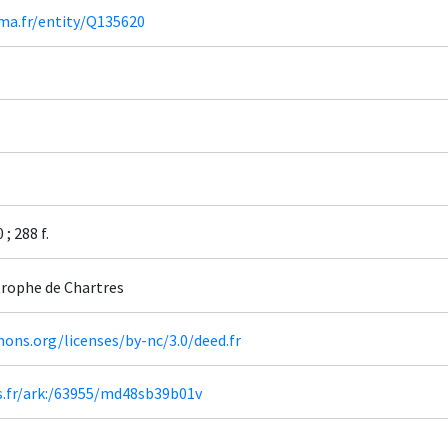
ima.fr/entity/Q135620
; 288 f.
rophe de Chartres
ons.org/licenses/by-nc/3.0/deed.fr
rs.fr/ark:/63955/md48sb39b01v