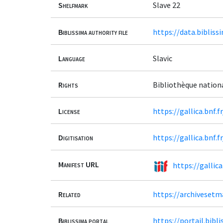
Shelfmark
Slave 22
Biblissima authority file
https://data.bibliss
Language
Slavic
Rights
Bibliothèque nation
License
https://gallica.bnf.
Digitisation
https://gallica.bnf.
Manifest URL
https://gallic
Related
https://archivesetm
Biblissima portal
https://portail.bib