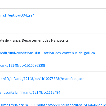
ima.fr/entity/Q342994
ale de France. Département des Manuscrits
fr/edit/und/conditions-dutilisation-des-contenus-de-gallica
fr/ark:/12148/btv1b10076328f
a.bnf.fr/iiif/ark:/12148/btv1b10076328f/manifest.json
anuscrits.bnf.fr/ark:/12148/cc1112484
lissima.fr/en/ark:/43093/mdata7a55581bc60faec8fda15f146466ec1