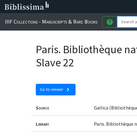
IIIF Collections - Manuscripts & Rare Books
help
Paris. Bibliothèque n
Slave 22
chevron_right
Go to viewer
Source
Gallica (Bibliothèqu
Library
Paris. Bibliothèque