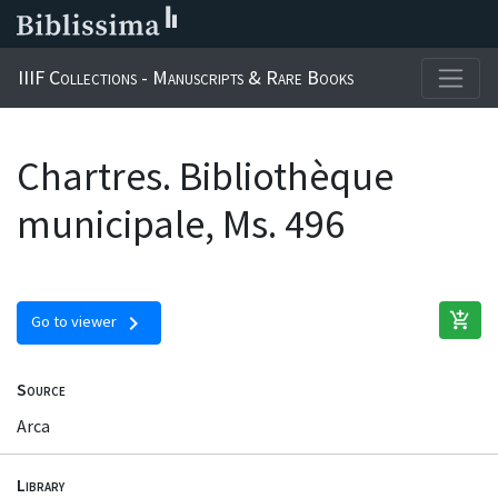
IIIF Collections - Manuscripts & Rare Books
Chartres. Bibliothèque
municipale, Ms. 496
add_shopping_cart
chevron_right
Go to viewer
Source
Arca
Library