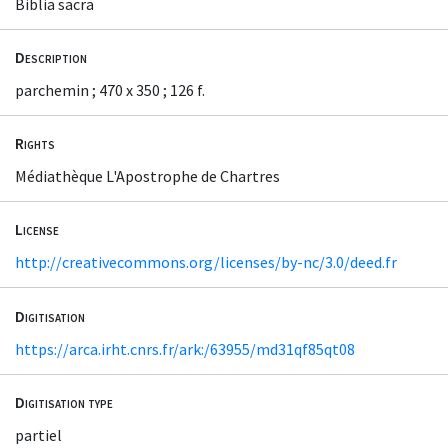
Biblia sacra
Description
parchemin ; 470 x 350 ; 126 f.
Rights
Médiathèque L'Apostrophe de Chartres
License
http://creativecommons.org/licenses/by-nc/3.0/deed.fr
Digitisation
https://arca.irht.cnrs.fr/ark:/63955/md31qf85qt08
Digitisation type
partiel