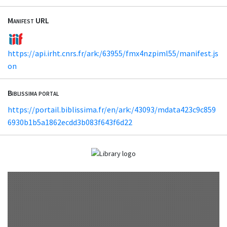
Manifest URL
https://api.irht.cnrs.fr/ark:/63955/fmx4nzpiml55/manifest.js
on
Biblissima portal
https://portail.biblissima.fr/en/ark:/43093/mdata423c9c859
6930b1b5a1862ecdd3b083f643f6d22