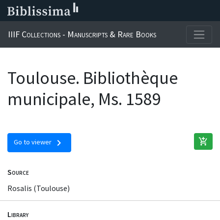
IIIF Collections - Manuscripts & Rare Books
Toulouse. Bibliothèque
municipale, Ms. 1589
add_shopping_cart
chevron_right
Go to viewer
Source
Rosalis (Toulouse)
Library