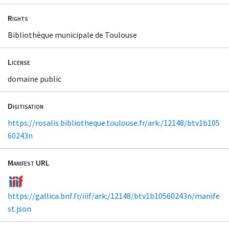
Rights
Bibliothèque municipale de Toulouse
License
domaine public
Digitisation
https://rosalis.bibliotheque.toulouse.fr/ark:/12148/btv1b105
60243n
Manifest URL
https://gallica.bnf.fr/iiif/ark:/12148/btv1b10560243n/manife
st.json