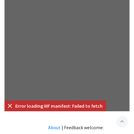
Error loading IIIF manifest: Failed to fetch
expand_less
About
|
Feedback welcome: