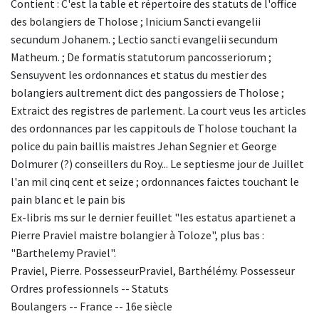
Contient : C'est la table et répertoire des statuts de l'office
des bolangiers de Tholose ; Inicium Sancti evangelii
secundum Johanem. ; Lectio sancti evangelii secundum
Matheum. ; De formatis statutorum pancosseriorum ;
Sensuyvent les ordonnances et status du mestier des
bolangiers aultrement dict des pangossiers de Tholose ;
Extraict des registres de parlement. La court veus les articles
des ordonnances par les cappitouls de Tholose touchant la
police du pain baillis maistres Jehan Segnier et George
Dolmurer (?) conseillers du Roy... Le septiesme jour de Juillet
l'an mil cinq cent et seize ; ordonnances faictes touchant le
pain blanc et le pain bis
Ex-libris ms sur le dernier feuillet "les estatus apartienet a
Pierre Praviel maistre bolangier à Toloze", plus bas :
"Barthelemy Praviel".
Praviel, Pierre. PossesseurPraviel, Barthélémy. Possesseur
Ordres professionnels -- Statuts
Boulangers -- France -- 16e siècle