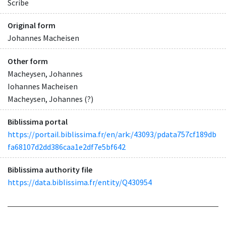
Scribe
Original form
Johannes Macheisen
Other form
Macheysen, Johannes
Iohannes Macheisen
Macheysen, Johannes (?)
Biblissima portal
https://portail.biblissima.fr/en/ark:/43093/pdata757cf189db
fa68107d2dd386caa1e2df7e5bf642
Biblissima authority file
https://data.biblissima.fr/entity/Q430954