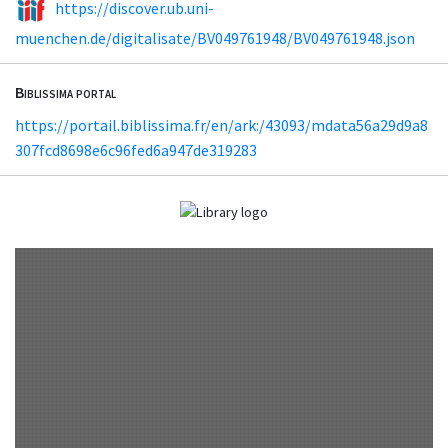
https://discover.ub.uni-
muenchen.de/digitalisate/BV049761948/BV049761948.json
Biblissima portal
https://portail.biblissima.fr/en/ark:/43093/mdata56a29d9a8
307fcd8698e6c96fed6a947de319283