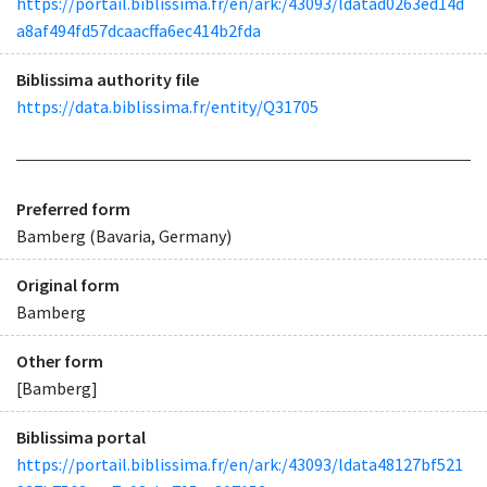
https://portail.biblissima.fr/en/ark:/43093/ldatad0263ed14d
a8af494fd57dcaacffa6ec414b2fda
Biblissima authority file
https://data.biblissima.fr/entity/Q31705
Preferred form
Bamberg (Bavaria, Germany)
Original form
Bamberg
Other form
[Bamberg]
Biblissima portal
https://portail.biblissima.fr/en/ark:/43093/ldata48127bf521