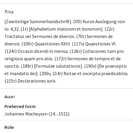
Title
[Zweiteilige Sammelhandschrift]. (VD) Kurze Auslegung von
Io. 4,32. (1r) [Alphabetum malorum et bonorum]. (22r)
Tractatus vel Sermones de diversis. (70r) Sermones de
diversis. (100r) Quaestiones XXIII. (117v) Quaestiones VI.
(124r) Occasio dicendi in mensa. (126r) Collaciones tam pro
religiosis quam pro aliis. (172r) Sermones de tempre et de
sanctis. (189r) [Formulae salutationis]. (190v) [De praeceptis
et mandatis dei]. (200v, 214r) Notae et excerpta praedicabilia.
(215r) Declarationes iuris.
Agent
Preferred form
Johannes Macheysen (14..-1521)
Role