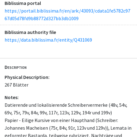
Biblissima portal
https://portail.biblissima.fr/en/ark:/43093/cdata1fe5782c97
67d05d78fd9b88772d327bb3db1009
Biblissima authority file
https://data.biblissima.fr/entity/Q431069
Description
Physical Description:
267 Blätter
Notes:
Datierende und lokalisierende Schreibervermerke (48v, 54v,
69v, 75r, 79v, 84v, 99v, 117r, 123v, 129v, 194r und 199v)
Papier - Eilige Kursive von einer Haupthand (Schreiber:
Johannes Macheisen (75r, 84v, 91r, 123v und 129v)), Lemata in
geformter Bastarda, teilweise rubriziert, Nachträge und