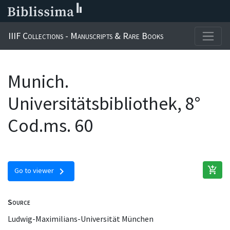
IIIF Collections - Manuscripts & Rare Books
Munich.
Universitätsbibliothek, 8°
Cod.ms. 60
add_shopping_cart
chevron_right
Go to viewer
Source
Ludwig-Maximilians-Universität München