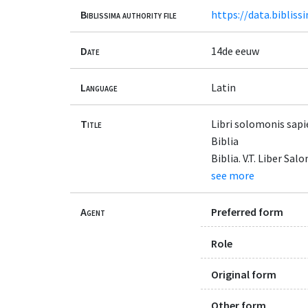
Biblissima authority file
https://data.bibliss
Date
14de eeuw
Language
Latin
Title
Libri solomonis sapie
Biblia
Biblia. V.T. Liber Sa
see more
Agent
Preferred form
Role
Original form
Other form