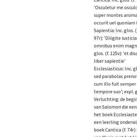
'Osculetur me osculo 
super montes aromatu
occurit uel quoniam
Sapientia: Inc. glos.
97r): 'Diligite iustic
omnibus enim magnifi
glos. (f. 125v): 'et
liber sapientie'
Ecclesiasticus: Inc. 
sed parabolas prenot
cum illo fuit semper
tempore suo'; expl. gl
Verluchting: de begin
van Salomon die een 
het boek Ecclesiaste
een leerling onderwi
boek Cantica (f. 74r