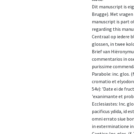
Dit manuscript is e
Brugge). Met vragen 
manuscript is part o
regarding this manus
Centraal op iedere b
glossen, in twee k
Brief van Hiëronymus
commentarios in osee
purissime commenda
Parabole: inc. glos.
cromatio et elyodoro e
54v): 'Date ei de fru
'exanimante et proba
Ecclesiastes: Inc. gl
pacificus ydida, id est
omni errato siue bonu
in exterminatione in
Cantica: Inc. glos. (f