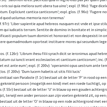
oris sui quia meliora sunt ubera tua uino'; expl. (f. 96v): 'fuge d
m. Expliciunt cantica canticorum'; expl. glos. (f. 96v): 'Fugere n
 id quod uolumus memoria non tenemus'
 (f. 97r): 'Liber sapientie apud hebreos nusquam est vnde et ipse sti
iam qui iudicatis terram. Sentite de domino in bonitate et in simplicit
casti populum tuum domini et honorasti et non despexisti in omni
 discere quemadmodum oporteat instituere mores qui secundum leg
glos. (f. 126r): 'Librum ihesu filii syrach dicit se ieronimus apud he
atum cui iuncti erant ecclesiastes et canticum canticorum'; inc. (f
 et est ante eum'; expl. (f. 200v): 'operamini opus uestrum ante 
os. (f. 200v): 'Dum lucem habetis ut sitis filii lucis'
initiaal van Parabole (f. 1r) bestaat uit de letter 'P' in rood op
geknield persoon (mogelijk een kind) met een roede tuchtigt, op 
s (f. 55r) bestaat uit de letter 'U' in blauw op een gouden achter
jst, terwijl een ander persoon aan zijn voeten geknield zit, op ee
) bestaat uit de letter 'O' in blauw op een rode achtergrond met