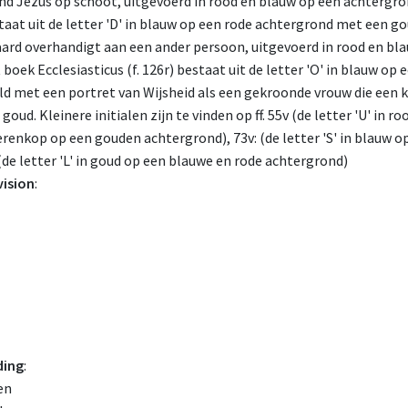
nd Jezus op schoot, uitgevoerd in rood en blauw op een achtergron
estaat uit de letter 'D' in blauw op een rode achtergrond met een
ard overhandigt aan een ander persoon, uitgevoerd in rood en bl
t boek Ecclesiasticus (f. 126r) bestaat uit de letter 'O' in blauw 
 met een portret van Wijsheid als een gekroonde vrouw die een k
oud. Kleinere initialen zijn te vinden op ff. 55v (de letter 'U' in
erenkop op een gouden achtergrond), 73v: (de letter 'S' in blauw
(de letter 'L' in goud op een blauwe en rode achtergrond)
vision
:
ding
:
en