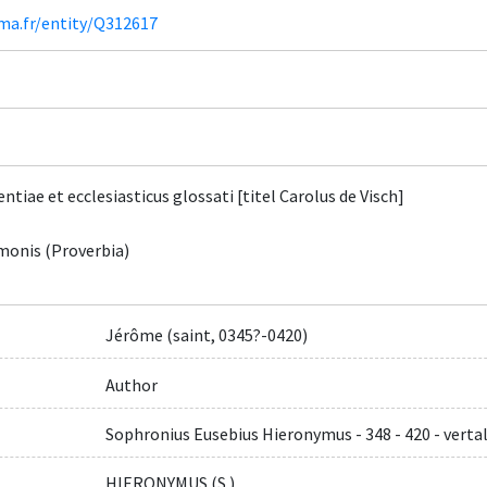
ima.fr/entity/Q312617
ntiae et ecclesiasticus glossati [titel Carolus de Visch]
lomonis (Proverbia)
Jérôme (saint, 0345?-0420)
Author
Sophronius Eusebius Hieronymus - 348 - 420 - vertal
HIERONYMUS (S.)