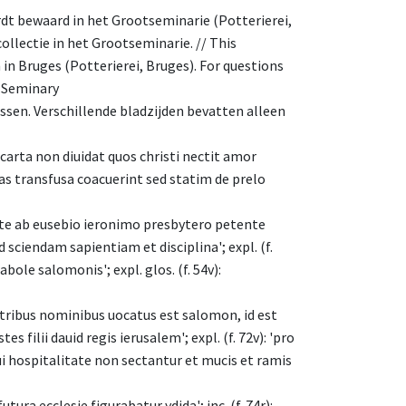
dt bewaard in het Grootseminarie (Potterierei,
ollectie in het Grootseminarie. // This
 in Bruges (Potterierei, Bruges). For questions
r Seminary
ssen. Verschillende bladzijden bevatten alleen
carta non diuidat quos christi nectit amor
as transfusa coacuerint sed statim de prelo
late ab eusebio ieronimo presbytero petente
ad sciendam sapientiam et disciplina'; expl. (f.
ole salomonis'; expl. glos. (f. 54v):
em; tribus nominibus uocatus est salomon, id est
tes filii dauid regis ierusalem'; expl. (f. 72v): 'pro
qui hospitalitate non sectantur et mucis et ramis
utura ecclesie figurabatur ydida'; inc. (f. 74r):