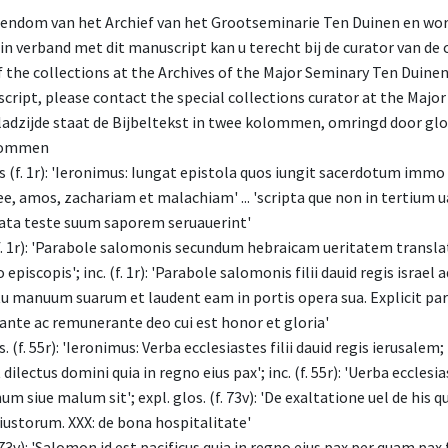
igendom van het Archief van het Grootseminarie Ten Duinen en wor
in verband met dit manuscript kan u terecht bij de curator van de c
f the collections at the Archives of the Major Seminary Ten Duinen
cript, please contact the special collections curator at the Majo
ladzijde staat de Bijbeltekst in twee kolommen, omringd door glo
olommen
 (f. 1r): 'Ieronimus: Iungat epistola quos iungit sacerdotum immo 
, amos, zachariam et malachiam' ... 'scripta que non in tertium u
ta teste suum saporem seruauerint'
 (f. 1r): 'Parabole salomonis secundum hebraicam ueritatem trans
piscopis'; inc. (f. 1r): 'Parabole salomonis filii dauid regis israel 
ctu manuum suarum et laudent eam in portis opera sua. Explicit parab
nte ac remunerante deo cui est honor et gloria'
os. (f. 55r): 'Ieronimus: Verba ecclesiastes filii dauid regis ierusal
 dilectus domini quia in regno eius pax'; inc. (f. 55r): 'Uerba ecclesias
m siue malum sit'; expl. glos. (f. 73v): 'De exaltatione uel de his 
iustorum. XXX: de bona hospitalitate'
. 73v): 'Salomon id est pacificus quia in regno eius pax per quam pax f