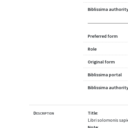
Biblissima authority
Preferred form
Role
Original form
Biblissima portal
Biblissima authority
Description
Title
:
Libri solomonis sapie
Note
: