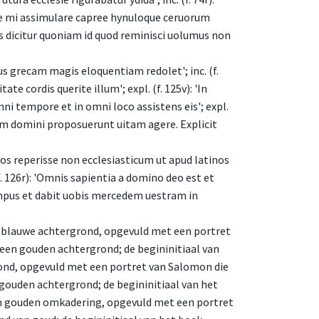
icele mi assimulare capree hynuloque ceruorum
os dicitur quoniam id quod reminisci uolumus non
lus grecam magis eloquentiam redolet'; inc. (f.
ate cordis querite illum'; expl. (f. 125v): 'In
 tempore et in omni loco assistens eis'; expl.
em domini proposuerunt uitam agere. Explicit
breos reperisse non ecclesiasticum ut apud latinos
. 126r): 'Omnis sapientia a domino deo est et
tempus et dabit uobis mercedem uestram in
 een blauwe achtergrond, opgevuld met een portret
een gouden achtergrond; de begininitiaal van
grond, opgevuld met een portret van Salomon die
n gouden achtergrond; de begininitiaal van het
 een gouden omkadering, opgevuld met een portret