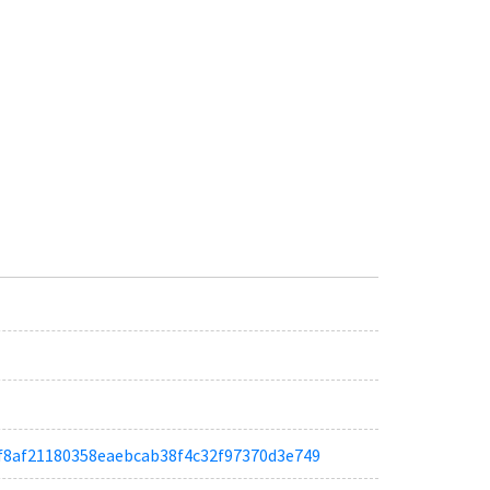
a16f8af21180358eaebcab38f4c32f97370d3e749