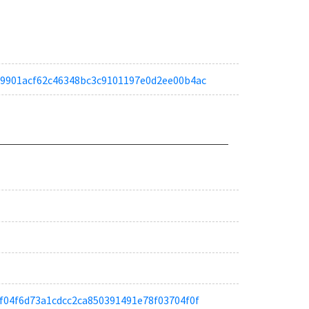
afb9901acf62c46348bc3c9101197e0d2ee00b4ac
aa1f04f6d73a1cdcc2ca850391491e78f03704f0f