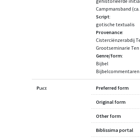
gehistorieerde initi
Campmansband (ca. 
Script
:
gotische textualis
Provenance
:
Cisterciënzerabdij Te
Grootseminarie Ten
Genre/form
:
Bijbel
Bijbelcommentaren
Place
Preferred form
Original form
Other form
Biblissima portal