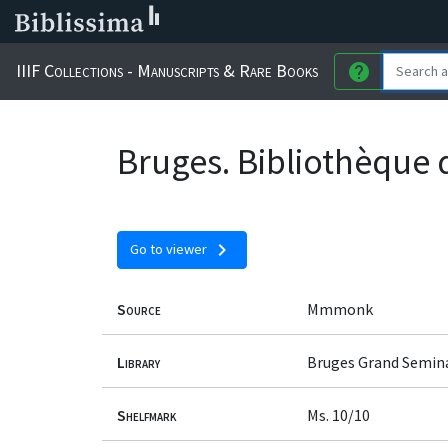
IIIF Collections - Manuscripts & Rare Books
help
Bruges. Bibliothèque 
chevron_right
Go to viewer
Source
Mmmonk
Library
Bruges Grand Semin
Shelfmark
Ms. 10/10