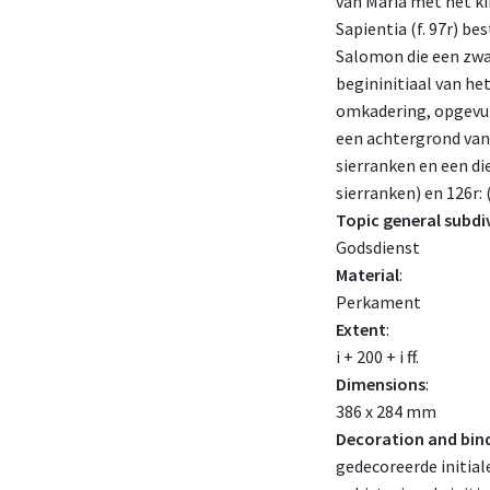
van Maria met het ki
Sapientia (f. 97r) b
Salomon die een zwa
begininitiaal van he
omkadering, opgevuld
een achtergrond van g
sierranken en een di
sierranken) en 126r: 
Topic general subdi
Godsdienst
Material
:
Perkament
Extent
:
i + 200 + i ff.
Dimensions
:
386 x 284 mm
Decoration and bin
gedecoreerde initial