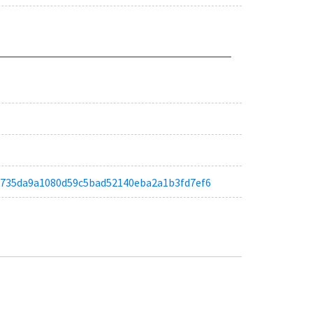
taeb735da9a1080d59c5bad52140eba2a1b3fd7ef6