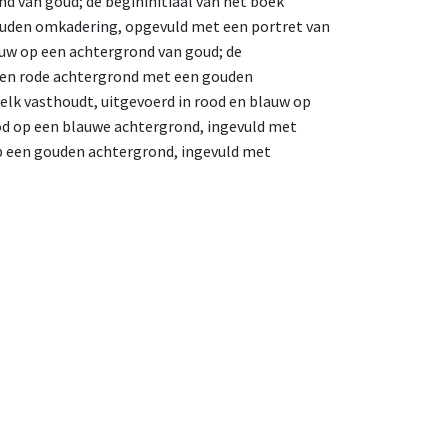
d van goud; de begininitiaal van het boek
 gouden omkadering, opgevuld met een portret van
auw op een achtergrond van goud; de
op een rode achtergrond met een gouden
elk vasthoudt, uitgevoerd in rood en blauw op
 rood op een blauwe achtergrond, ingevuld met
 op een gouden achtergrond, ingevuld met