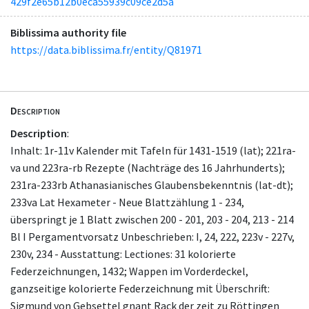
429f2e65b12b0eca55939c09ce2d5a
Biblissima authority file
https://data.biblissima.fr/entity/Q81971
Description
Description
:
Inhalt: 1r-11v Kalender mit Tafeln für 1431-1519 (lat); 221ra-
va und 223ra-rb Rezepte (Nachträge des 16 Jahrhunderts);
231ra-233rb Athanasianisches Glaubensbekenntnis (lat-dt);
233va Lat Hexameter - Neue Blattzählung 1 - 234,
überspringt je 1 Blatt zwischen 200 - 201, 203 - 204, 213 - 214
Bl I Pergamentvorsatz Unbeschrieben: I, 24, 222, 223v - 227v,
230v, 234 - Ausstattung: Lectiones: 31 kolorierte
Federzeichnungen, 1432; Wappen im Vorderdeckel,
ganzseitige kolorierte Federzeichnung mit Überschrift:
Sigmund von Gebsettel gnant Rack der zeit zu Röttingen