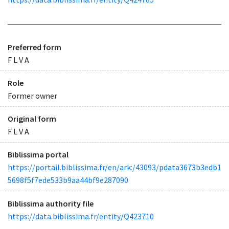
Preferred form
F L V A
Role
Former owner
Original form
F L V A
Biblissima portal
https://portail.biblissima.fr/en/ark:/43093/pdata3673b3edb1
5698f5f7ede533b9aa44bf9e287090
Biblissima authority file
https://data.biblissima.fr/entity/Q423710