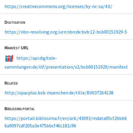
https://creativecommons.org/licenses/by-nc-sa/4.0/
Digitisation
https://nbn-resolving.org/urn:nbn:de:bvb:12-bsb00151929-5
Manifest URL
https://api.digitale-
sammlungen.de/iiif/presentation/v2/bsb00151929/manifest
Related
http://opacplus.bsb-muenchen.de/title/BV037264138
Biblissima portal
https://portail.biblissima.fr/en/ark:/43093/mdata05cf26bb6
6a9097cdf205a3e475bbcf46c181c96