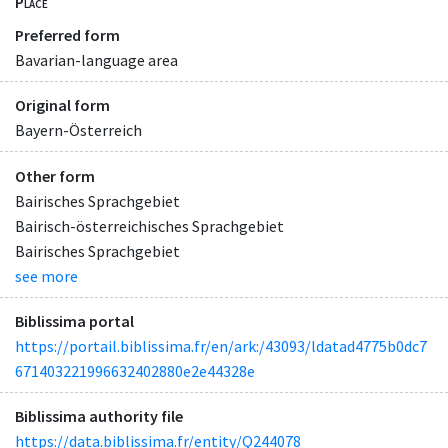
Place
Preferred form
Bavarian-language area
Original form
Bayern-Österreich
Other form
Bairisches Sprachgebiet
Bairisch-österreichisches Sprachgebiet
Bairisches Sprachgebiet
see more
Biblissima portal
https://portail.biblissima.fr/en/ark:/43093/ldatad4775b0dc7
671403221996632402880e2e44328e
Biblissima authority file
https://data.biblissima.fr/entity/Q244078