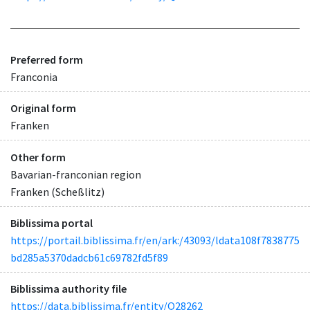
Preferred form
Franconia
Original form
Franken
Other form
Bavarian-franconian region
Franken (Scheßlitz)
Biblissima portal
https://portail.biblissima.fr/en/ark:/43093/ldata108f7838775
bd285a5370dadcb61c69782fd5f89
Biblissima authority file
https://data.biblissima.fr/entity/Q28262