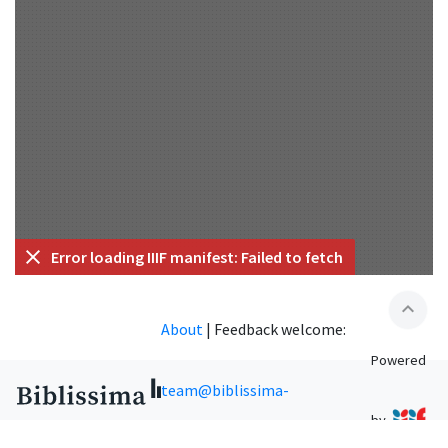
Error loading IIIF manifest: Failed to fetch
expand_less
About
|
Feedback welcome:
Powered
team@biblissima-
by