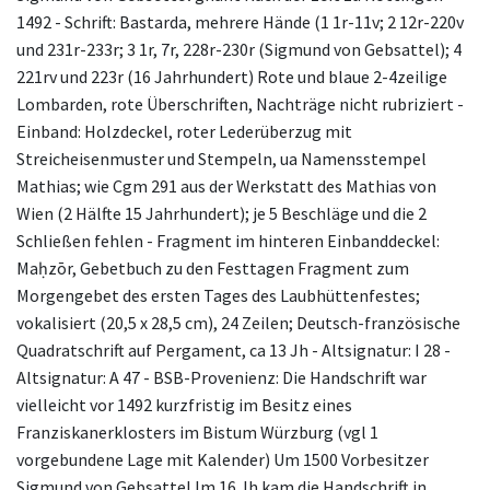
1492 - Schrift: Bastarda, mehrere Hände (1 1r-11v; 2 12r-220v
und 231r-233r; 3 1r, 7r, 228r-230r (Sigmund von Gebsattel); 4
221rv und 223r (16 Jahrhundert) Rote und blaue 2-4zeilige
Lombarden, rote Überschriften, Nachträge nicht rubriziert -
Einband: Holzdeckel, roter Lederüberzug mit
Streicheisenmuster und Stempeln, ua Namensstempel
Mathias; wie Cgm 291 aus der Werkstatt des Mathias von
Wien (2 Hälfte 15 Jahrhundert); je 5 Beschläge und die 2
Schließen fehlen - Fragment im hinteren Einbanddeckel:
Maḥzōr, Gebetbuch zu den Festtagen Fragment zum
Morgengebet des ersten Tages des Laubhüttenfestes;
vokalisiert (20,5 x 28,5 cm), 24 Zeilen; Deutsch-französische
Quadratschrift auf Pergament, ca 13 Jh - Altsignatur: I 28 -
Altsignatur: A 47 - BSB-Provenienz: Die Handschrift war
vielleicht vor 1492 kurzfristig im Besitz eines
Franziskanerklosters im Bistum Würzburg (vgl 1
vorgebundene Lage mit Kalender) Um 1500 Vorbesitzer
Sigmund von Gebsattel Im 16 Jh kam die Handschrift in