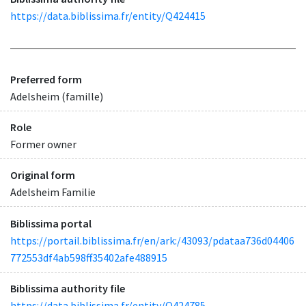
https://data.biblissima.fr/entity/Q424415
Preferred form
Adelsheim (famille)
Role
Former owner
Original form
Adelsheim Familie
Biblissima portal
https://portail.biblissima.fr/en/ark:/43093/pdataa736d04406
772553df4ab598ff35402afe488915
Biblissima authority file
https://data.biblissima.fr/entity/Q424785