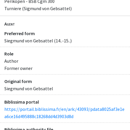
Perikopen - BSB Cgm 300
Turniere (Sigmund von Gebsattel)
Agent
Preferred form
Siegmund von Gebsattel (14..-15..)
Role
Author
Former owner
Original form
Siegmund von Gebsattel
Biblissima portal
https://portail.biblissima.fr/en/ark:/43093/pdata8025af3e1e
a6ce16d495888c18268dd4d3903d8d
Biblissima authority file