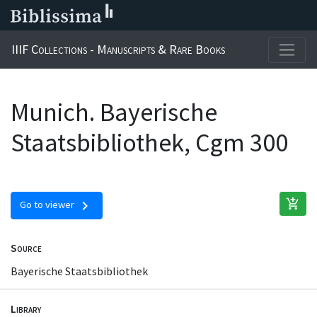
IIIF Collections - Manuscripts & Rare Books
Munich. Bayerische
Staatsbibliothek, Cgm 300
add_shopping_cart
chevron_right
Go to viewer
Source
Bayerische Staatsbibliothek
Library