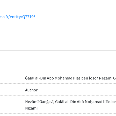
ima.fr/entity/Q77196
Ǧalāl al-Dīn Abō Moḥamad Ilīās ben Īōsōf Neẓāmī G
Author
Neẓāmī Ganǧavī, Ǧalāl al-Dīn Abō Moḥamad Ilīās be
Niẓāmi