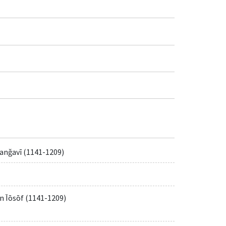
anǧavī (1141-1209)
n Īōsōf (1141-1209)