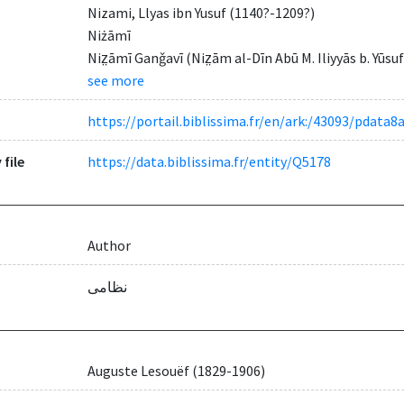
Nizami, Llyas ibn Yusuf (1140?-1209?)
Niżāmī
Niz̤āmī Ganǧavī (Niz̤ām al-Dīn Abū M. Iliyyās b. Yūsuf
see more
https://portail.biblissima.fr/en/ark:/43093/pdat
 file
https://data.biblissima.fr/entity/Q5178
Author
نظامی
Auguste Lesouëf (1829-1906)