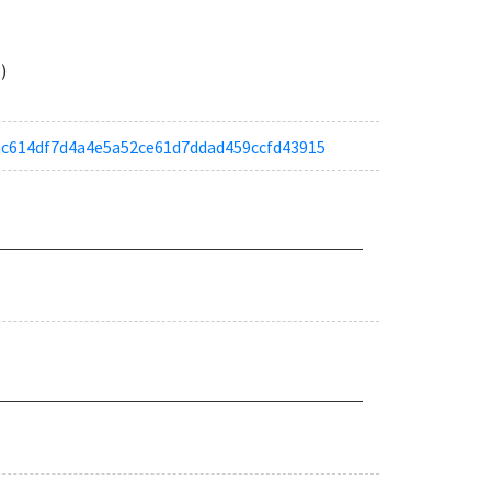
)
a8ac614df7d4a4e5a52ce61d7ddad459ccfd43915