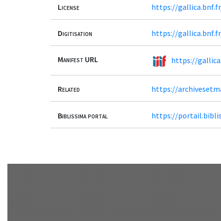
License
https://gallica.bnf.
Digitisation
https://gallica.bnf.
Manifest URL
https://gallic
Related
https://archivesetm
Biblissima portal
https://portail.bi