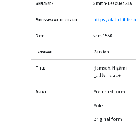
Shelfmark
Smith-Lesouëf 216
Biblissima authority file
https://data.bibliss
Date
vers 1550
Language
Persian
Title
Ḫamsah. Niẓāmi
خمسه. نظامی
Agent
Preferred form
Role
Original form