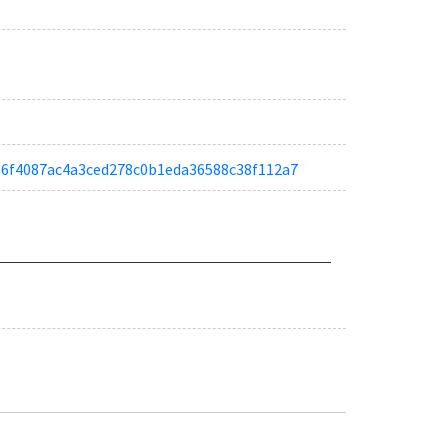
aa96f4087ac4a3ced278c0b1eda36588c38f112a7