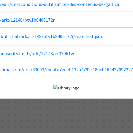
fr/edit/und/conditions-dutilisation-des-contenus-de-gallica
fr/ark:/12148/btv1b8406172r
a.bnf.fr/iiif/ark:/12148/btv1b8406172r/manifest.json
anuscrits.bnf.fr/ark:/12148/cc33961w
blissima.fr/en/ark:/43093/mdata7eeeb132a4792c180cb16442209222