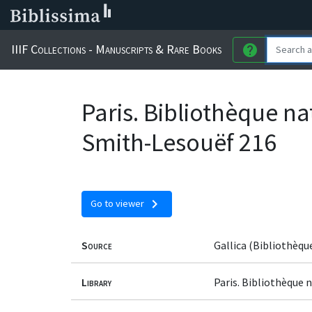
IIIF Collections - Manuscripts & Rare Books
help
Paris. Bibliothèque n
Smith-Lesouëf 216
chevron_right
Go to viewer
Source
Gallica (Bibliothèqu
Library
Paris. Bibliothèque