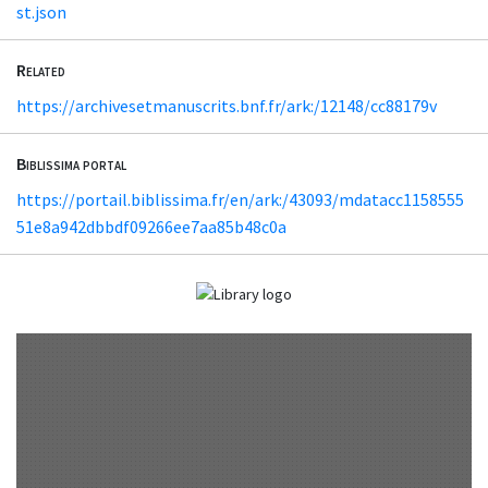
st.json
Related
https://archivesetmanuscrits.bnf.fr/ark:/12148/cc88179v
Biblissima portal
https://portail.biblissima.fr/en/ark:/43093/mdatacc1158555
51e8a942dbbdf09266ee7aa85b48c0a