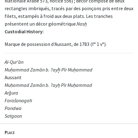
Nationale Arabe 573, notice 556) ; décor composé de deux
rectangles imbriqués, tracés par des poinçons pris entre deux
filets, estampés à froid aux deux plats. Les tranches
présentent un décor géométrique.
Nasẖ
Custodial History:
Marque de possession d'Aussant, de 1783 (f° 1 v°).
Al-Qur'ān
Muḥammad Zamān b. ?ayh̥ Pīr Muḥammad
Aussant
Muḥammad Zamān b. ?ayẖ Pīr Muḥammad
Arğura
Farašanagah
Pandwa
Satgaon
Place