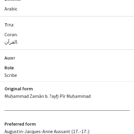
Arabic
Title
Coran.
القرآن.
Agent
Role
Scribe
Original form
Muḥammad Zamān b. ?ayh̥ Pīr Muḥammad
Preferred form
Augustin-Jacques-Anne Aussant (17..-17..)