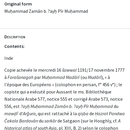
Original form
Muḥammad Zamān b. ?ayẖ Pīr Muḥammad
Description
Contents:
Inde
Copie achevée le mercredi 16
šawwal
1191/17 novembre 1777
à
Farašanagah
par
Muḥammad Madārī
(ou
Mudārī
), « à
l'époque des Européens » (colophon en persan, f° 456 v°) ; le
copiste qui a exécuté pour Aussant le ms. Bibliothèque
Nationale Arabe 577, notice 555 et corrigé Arabe 573, notice
556, est
?ayẖ Muḥammad Zamān b. ?ayẖ Pīr Muḥammad
du
mawḍi
ʿ d'
Arğura
, qui est rattaché à la
qiṣba
de
Ḥazrat Pandwa
Čakala Bardavān
du
sarkār
de Satgaon (sur le Hooghly, cf.
A
historical atlas of south Asia
, pl. XIII, B. 2) selon le colophon