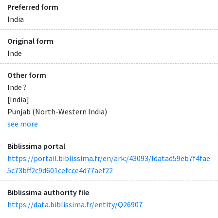
Preferred form
India
Original form
Inde
Other form
Inde ?
[India]
Punjab (North-Western India)
see more
Biblissima portal
https://portail.biblissima.fr/en/ark:/43093/ldatad59eb7f4fae
5c73bff2c9d601cefcce4d77aef22
Biblissima authority file
https://data.biblissima.fr/entity/Q26907