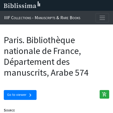
IIIF Collections - Manuscripts & Rare Books
Paris. Bibliothèque
nationale de France,
Département des
manuscrits, Arabe 574
add_shopping_cart
chevron_right
Go to viewer
Source