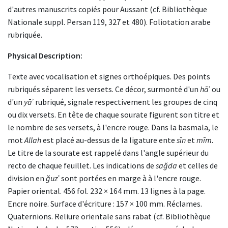
d'autres manuscrits copiés pour Aussant (cf. Bibliothèque
Nationale suppl. Persan 119, 327 et 480). Foliotation arabe
rubriquée.
Physical Description:
Texte avec vocalisation et signes orthoépiques. Des points
rubriqués séparent les versets. Ce décor, surmonté d'un
hā
ʾ ou
d'un
yā
ʾ rubriqué, signale respectivement les groupes de cinq
ou dix versets. En tête de chaque sourate figurent son titre et
le nombre de ses versets, à l'encre rouge. Dans la basmala, le
mot
Allah
est placé au-dessus de la ligature ente
sīn
et
mīm
.
Le titre de la sourate est rappelé dans l'angle supérieur du
recto de chaque feuillet. Les indications de
sağda
et celles de
division en
ğuz
ʾ sont portées en marge à à l'encre rouge.
Papier oriental. 456 fol. 232 × 164 mm. 13 lignes à la page.
Encre noire. Surface d'écriture : 157 × 100 mm. Réclames.
Quaternions. Reliure orientale sans rabat (cf. Bibliothèque