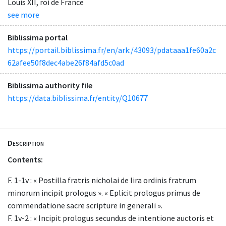
Louis XII, roi de France
see more
Biblissima portal
https://portail.biblissima.fr/en/ark:/43093/pdataaa1fe60a2c
62afee50f8dec4abe26f84afd5c0ad
Biblissima authority file
https://data.biblissima.fr/entity/Q10677
Description
Contents:
F. 1-1v : « Postilla fratris nicholai de lira ordinis fratrum
minorum incipit prologus ». « Eplicit prologus primus de
commendatione sacre scripture in generali ».
F. 1v-2 : « Incipit prologus secundus de intentione auctoris et