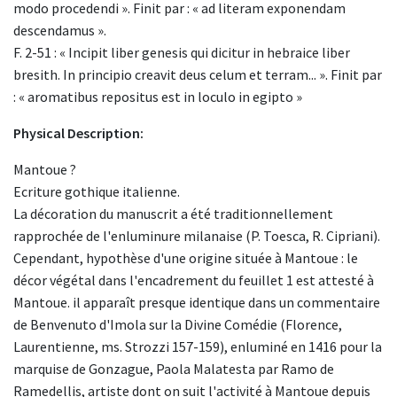
modo procedendi ». Finit par : « ad literam exponendam
descendamus ».
F. 2-51 : « Incipit liber genesis qui dicitur in hebraice liber
bresith. In principio creavit deus celum et terram... ». Finit par
: « aromatibus repositus est in loculo in egipto »
Physical Description:
Mantoue ?
Ecriture gothique italienne.
La décoration du manuscrit a été traditionnellement
rapprochée de l'enluminure milanaise (P. Toesca, R. Cipriani).
Cependant, hypothèse d'une origine située à Mantoue : le
décor végétal dans l'encadrement du feuillet 1 est attesté à
Mantoue. il apparaît presque identique dans un commentaire
de Benvenuto d'Imola sur la Divine Comédie (Florence,
Laurentienne, ms. Strozzi 157-159), enluminé en 1416 pour la
marquise de Gonzague, Paola Malatesta par Ramo de
Ramedellis, artiste dont on suit l'activité à Mantoue depuis