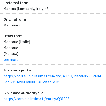
Preferred form
Mantua (Lombardy, Italy) (?)
Original form
Mantoue ?
Other form
Mantoue (Italie)
Mantoue
[Mantua]
see more
Biblissima portal
https://portail.biblissima.fr/en/ark:/43093/ldata685680c684
8df32791d9ef3a800864829faa5e1c
Biblissima authority file
https://data.biblissima.fr/entity/Q31303