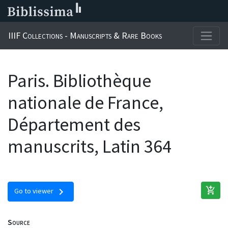
IIIF Collections - Manuscripts & Rare Books
Paris. Bibliothèque
nationale de France,
Département des
manuscrits, Latin 364
add_shopping_cart
chevron_right
Go to viewer
Source