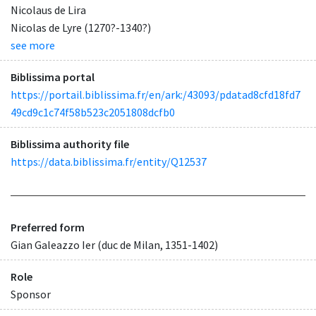
Nicolaus de Lira
Nicolas de Lyre (1270?-1340?)
see more
Biblissima portal
https://portail.biblissima.fr/en/ark:/43093/pdatad8cfd18fd7
49cd9c1c74f58b523c2051808dcfb0
Biblissima authority file
https://data.biblissima.fr/entity/Q12537
Preferred form
Gian Galeazzo Ier (duc de Milan, 1351-1402)
Role
Sponsor