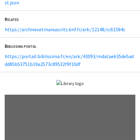
st.json
Related
https://archivesetmanuscrits.bnf.fr/ark:/12148/cc61584c
Biblissima portal
https://portail.biblissima.fr/en/ark:/43093/mdatae635de5ad
dd85b53751b19a2573c89532f9f10df