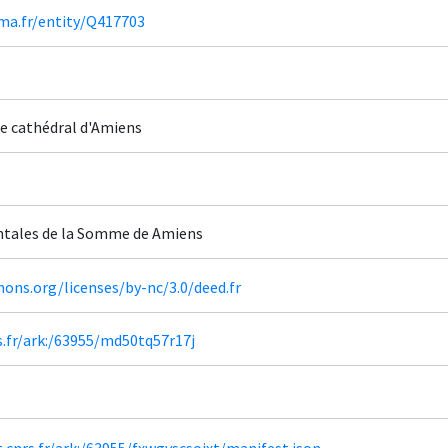
ima.fr/entity/Q417703
re cathédral d'Amiens
ntales de la Somme de Amiens
ons.org/licenses/by-nc/3.0/deed.fr
rs.fr/ark:/63955/md50tq57r17j
ht.cnrs.fr/ark:/63955/fxwgvscsoixt/manifest.json