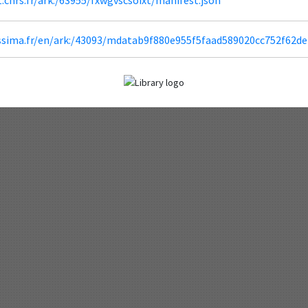
lissima.fr/en/ark:/43093/mdatab9f880e955f5faad589020cc752f62d