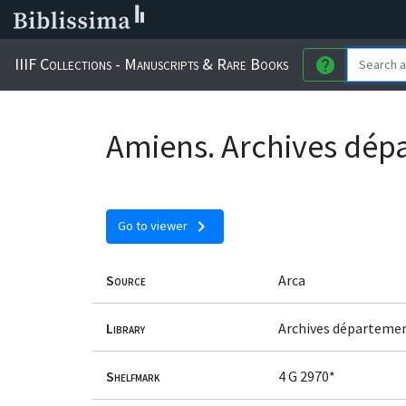
IIIF Collections - Manuscripts & Rare Books
help
Amiens. Archives dép
chevron_right
Go to viewer
Source
Arca
Library
Archives départeme
Shelfmark
4 G 2970*