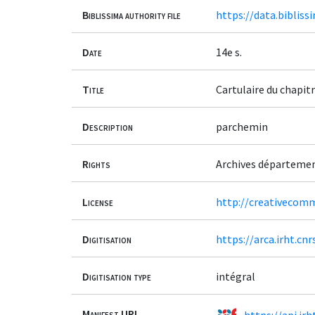
Biblissima authority file
https://data.bibliss
Date
14e s.
Title
Cartulaire du chapit
Description
parchemin
Rights
Archives départeme
License
http://creativecomm
Digitisation
https://arca.irht.cn
Digitisation type
intégral
Manifest URL
https://api.ir