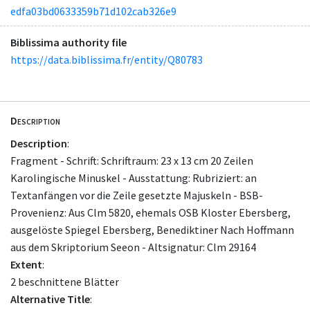
edfa03bd0633359b71d102cab326e9
Biblissima authority file
https://data.biblissima.fr/entity/Q80783
Description
Description
:
Fragment - Schrift: Schriftraum: 23 x 13 cm 20 Zeilen
Karolingische Minuskel - Ausstattung: Rubriziert: an
Textanfängen vor die Zeile gesetzte Majuskeln - BSB-
Provenienz: Aus Clm 5820, ehemals OSB Kloster Ebersberg,
ausgelöste Spiegel Ebersberg, Benediktiner Nach Hoffmann
aus dem Skriptorium Seeon - Altsignatur: Clm 29164
Extent
:
2 beschnittene Blätter
Alternative Title
: