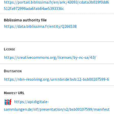
https://portail.biblissima.fr/en/ark:/43093/cdata3b019f0dd6
512fa972999ada6fab84ae5393336c
Biblissima authority file
https://data.biblissima.fr/entity/Q266538
License
https://creativecommons.org/licenses/by-nc-sa/4.0/
Digitisation
https://nbn-resolving.org/urn:nbn:de:bvb:12-bsb00107599-6
Manifest URL
https://api.digitale-
sammlungen.de/iiif/presentation/v2/bsb00107599/manifest