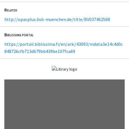
Related
http://opacplus.bsb-muenchen.de/title/BV037462568
Biblissima portal
https://portail.biblissima.fr/en/ark:/43093/mdata3e14c4d0c
848726cfb713d679bb439be107fca69