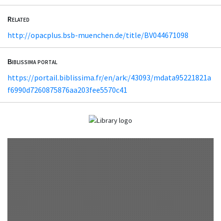
Related
http://opacplus.bsb-muenchen.de/title/BV044671098
Biblissima portal
https://portail.biblissima.fr/en/ark:/43093/mdata95221821a
f6990d7260875876aa203fee5570c41