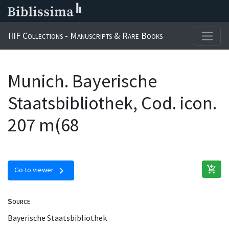
IIIF Collections - Manuscripts & Rare Books
Munich. Bayerische
Staatsbibliothek, Cod. icon.
207 m(68
add_shopping_cart
chevron_right
Go to viewer
Source
Bayerische Staatsbibliothek