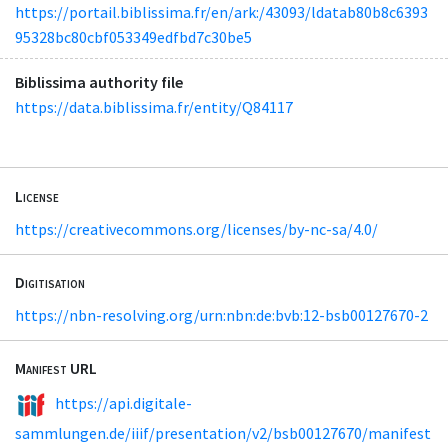
https://portail.biblissima.fr/en/ark:/43093/ldatab80b8c6393
95328bc80cbf053349edfbd7c30be5
Biblissima authority file
https://data.biblissima.fr/entity/Q84117
License
https://creativecommons.org/licenses/by-nc-sa/4.0/
Digitisation
https://nbn-resolving.org/urn:nbn:de:bvb:12-bsb00127670-2
Manifest URL
https://api.digitale-
sammlungen.de/iiif/presentation/v2/bsb00127670/manifest