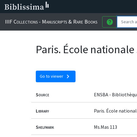
IIIF Collections - Manuscripts & Rare Books
help
Paris. École national
chevron_right
Go to viewer
Source
ENSBA - Bibliothèqu
Library
Paris. École nationa
Shelfmark
Ms.Mas 113