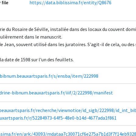
 file
https://data.biblissima.fr/entity/Q8676
érie du Rosaire de Séville, installée dans des locaux du couvent dom
égulièrement dans le manuscrit.
e Jean, souvent utilisé dans les juratoires. S'agit-il de cela, ou de
la date de 1598 sur l'un des feuillets.
-bibnum.beauxartsparis.fr/s/ensba/item/222998
drine-bibnum.beauxartsparis.fr/iiif/2/222998/manifest
beauxartsparis.fr/recherche/viewnotice/id_sigb/222998/id_int_bi
auxartsparis.fr/r/52284973-64f5-48e0-b14d-4677ada1f861
lissima.fr/en/ark:/43093/mdataa7c30071cf6e275a7b1d3f7f14eb932