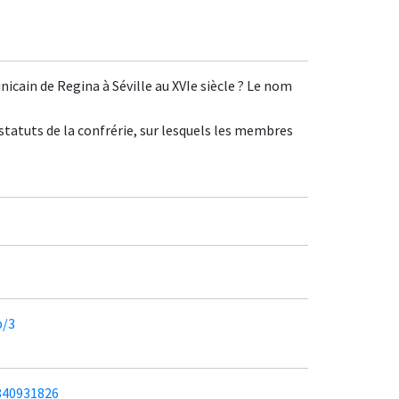
inicain de Regina à Séville au XVIe siècle ? Le nom
s statuts de la confrérie, sur lesquels les membres
b/3
840931826