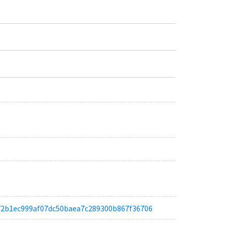
ta372b1ec999af07dc50baea7c289300b867f36706