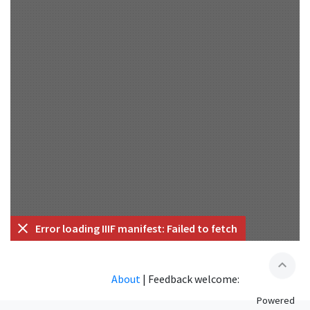
Error loading IIIF manifest: Failed to fetch
expand_less
About
|
Feedback welcome:
Powered