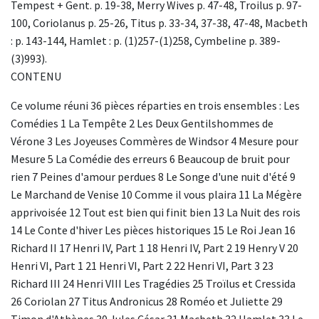
Tempest + Gent. p. 19-38, Merry Wives p. 47-48, Troilus p. 97-
100, Coriolanus p. 25-26, Titus p. 33-34, 37-38, 47-48, Macbeth
: p. 143-144, Hamlet : p. (1)257-(1)258, Cymbeline p. 389-
(3)993).
CONTENU
Ce volume réuni 36 pièces réparties en trois ensembles : Les
Comédies 1 La Tempête 2 Les Deux Gentilshommes de
Vérone 3 Les Joyeuses Commères de Windsor 4 Mesure pour
Mesure 5 La Comédie des erreurs 6 Beaucoup de bruit pour
rien 7 Peines d'amour perdues 8 Le Songe d'une nuit d'été 9
Le Marchand de Venise 10 Comme il vous plaira 11 La Mégère
apprivoisée 12 Tout est bien qui finit bien 13 La Nuit des rois
14 Le Conte d'hiver Les pièces historiques 15 Le Roi Jean 16
Richard II 17 Henri IV, Part 1 18 Henri IV, Part 2 19 Henry V 20
Henri VI, Part 1 21 Henri VI, Part 2 22 Henri VI, Part 3 23
Richard III 24 Henri VIII Les Tragédies 25 Troïlus et Cressida
26 Coriolan 27 Titus Andronicus 28 Roméo et Juliette 29
Timon d'Athènes 30 Jules César 31 Macbeth 32 Hamlet 33 Le