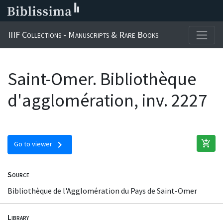
IIIF Collections - Manuscripts & Rare Books
Saint-Omer. Bibliothèque
d'agglomération, inv. 2227
add_shopping_cart
chevron_right
Go to viewer
Source
Bibliothèque de l'Agglomération du Pays de Saint-Omer
Library