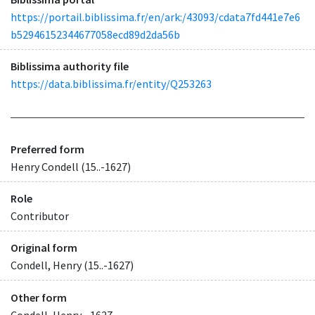
https://portail.biblissima.fr/en/ark:/43093/cdata7fd441e7e6
b52946152344677058ecd89d2da56b
Biblissima authority file
https://data.biblissima.fr/entity/Q253263
Preferred form
Henry Condell (15..-1627)
Role
Contributor
Original form
Condell, Henry (15..-1627)
Other form
Condell, Henry, -1627