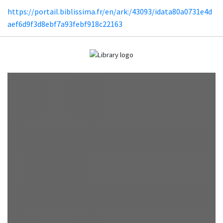
https://portail.biblissima.fr/en/ark:/43093/idata80a0731e4d
aef6d9f3d8ebf7a93febf918c22163