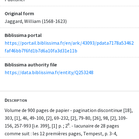
Original form
Jaggard, William (1568-1623)
Biblissima portal
https://portail.biblissima.fr/en/ark:/43093/pdata7178a53462
faf46bb7f6fd1b7d6a10fa3d31e11b
Biblissima authority file
https://data.biblissima.fr/entity/Q253248
Description
Volume de 900 pages de papier - pagination discontinue [18],
303, [1], 46, 49-100, [2], 69-232, [2], 79-80, [26], 98, [2], 109-
156, 257-993 [i.e. 399], [1] p. ; 2⁰. - lacunaire de 28 pages
comme suit : les 12 premières pages, Tempest, p. 3-4,