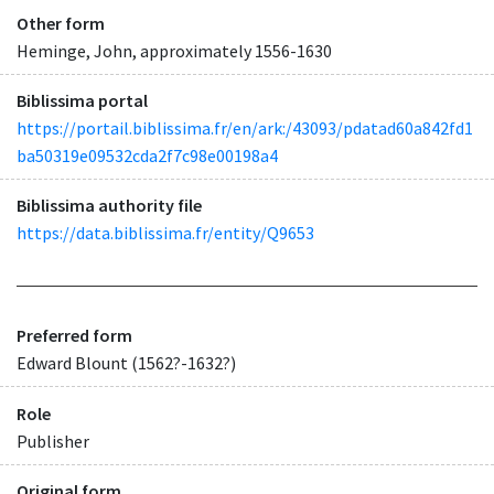
Other form
Heminge, John, approximately 1556-1630
Biblissima portal
https://portail.biblissima.fr/en/ark:/43093/pdatad60a842fd1
ba50319e09532cda2f7c98e00198a4
Biblissima authority file
https://data.biblissima.fr/entity/Q9653
Preferred form
Edward Blount (1562?-1632?)
Role
Publisher
Original form