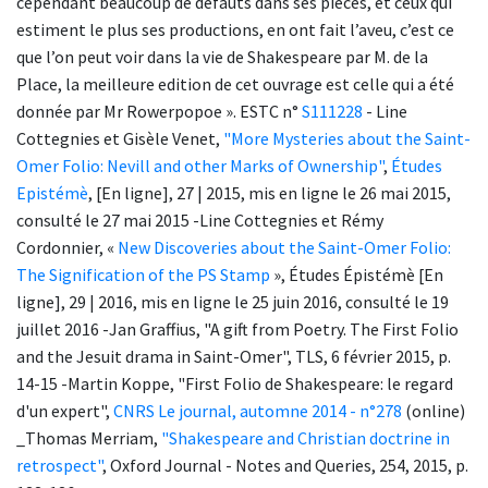
cependant beaucoup de défauts dans ses pièces, et ceux qui
estiment le plus ses productions, en ont fait l’aveu, c’est ce
que l’on peut voir dans la vie de Shakespeare par M. de la
Place, la meilleure edition de cet ouvrage est celle qui a été
donnée par Mr Rowerpopoe ». ESTC n°
S111228
- Line
Cottegnies et Gisèle Venet,
"More Mysteries about the Saint-
Omer Folio: Nevill and other Marks of Ownership"
,
Études
Epistémè
, [En ligne], 27 | 2015, mis en ligne le 26 mai 2015,
consulté le 27 mai 2015 -Line Cottegnies et Rémy
Cordonnier, «
New Discoveries about the Saint-Omer Folio:
The Signification of the PS Stamp
», Études Épistémè [En
ligne], 29 | 2016, mis en ligne le 25 juin 2016, consulté le 19
juillet 2016 -Jan Graffius, "A gift from Poetry. The First Folio
and the Jesuit drama in Saint-Omer", TLS, 6 février 2015, p.
14-15 -Martin Koppe, "First Folio de Shakespeare: le regard
d'un expert",
CNRS Le journal, automne 2014 - n°278
(online)
_Thomas Merriam,
"Shakespeare and Christian doctrine in
retrospect"
, Oxford Journal - Notes and Queries, 254, 2015, p.