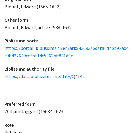
Blount, Edward (1565-1632)
Other form
Blount, Edward, active 1588-1632
Biblissima portal
https://portail.biblissima.fr/en/ark:/43093/pdata6d7bb92ad4
c0b422649cc7bbf4c5362bff841d0e
Biblissima authority file
https://data.biblissima.fr/entity/Q4142
Preferred form
William Jaggard (1568?-1623)
Role
Publisher