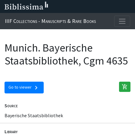
IIIF Collections - Manuscripts & Rare Books
Munich. Bayerische
Staatsbibliothek, Cgm 4635
add_shopping_cart
chevron_right
Go to viewer
Source
Bayerische Staatsbibliothek
Library