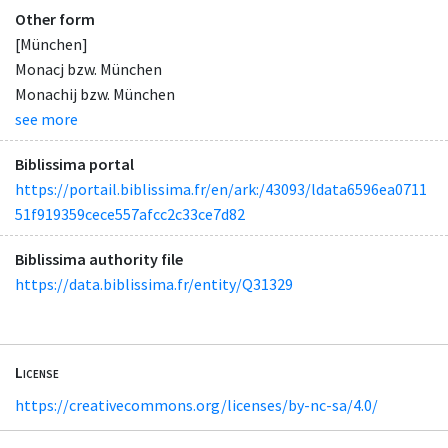
Other form
[München]
Monacj bzw. München
Monachij bzw. München
see more
Biblissima portal
https://portail.biblissima.fr/en/ark:/43093/ldata6596ea0711
51f919359cece557afcc2c33ce7d82
Biblissima authority file
https://data.biblissima.fr/entity/Q31329
License
https://creativecommons.org/licenses/by-nc-sa/4.0/