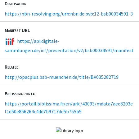
Digitisation
https://nbn-resolving.org/urn:nbn:de:bvb:12-bsb00034591-3
Manifest URL
https://api.digitale-
sammlungen.de/iiif/presentation/v2/bsb00034591/manifest
Related
http://opacplus.bsb-muenchen.de/title/BV035282719
Biblissima portal
https://portail.biblissima.fr/en/ark:/43093/mdata7aee8203e
f1d50e856264c4dd7b9717dd5b755b5