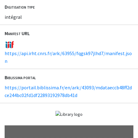
Digitisation type
intégral
Manifest URL
https://api.irht.cnrs.fr/ark:/63955/fqgsk97jlhd7/manifest.jso
n
Biblissima portal
https://portail.biblissima.fr/en/ark:/43093/mdataeccb48ff2d
ce244bc02fd1df22893192978db41d