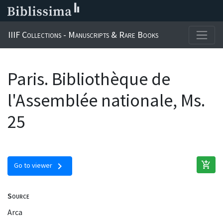
IIIF Collections - Manuscripts & Rare Books
Paris. Bibliothèque de
l'Assemblée nationale, Ms.
25
add_shopping_cart
chevron_right
Go to viewer
Source
Arca