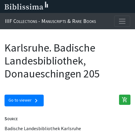
IIIF Collections - Manuscripts & Rare Books
Karlsruhe. Badische
Landesbibliothek,
Donaueschingen 205
add_shopping_cart
chevron_right
Go to viewer
Source
Badische Landesbibliothek Karlsruhe