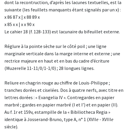
dont la recontruction, d’après les lacunes textuelles, est la
suivante (les feuillets manquants étant signalés par un x) :
x 86 87 x | x 88 89 x
x 85 x x | x x 90 x
Le cahier 18 (f. 128-133) est lacunaire du bifeuillet externe.
Réglure à la pointe sèche sur le côté poil ; une ligne
marginale verticale dans la marge interne et externe ; une
rectrice majeure en haut et en bas du cadre d’écriture
(Muzerelle 11-11/0/1-1/0) ; 28 longues lignes.
Reliure en chagrin rouge au chiffre de Louis-Philippe ;
tranches dorées et ciselées. Dos à quatre nerfs, avec titre en
lettres dorées : « Evangelia IV ». Contregardes en papier
marbré ; gardes en papier marbré (I et I’) et en papier (II).
Au f. 1r et 159v, estampille de la « Bibiliotheca Regia »
identique à Josserand-Bruno, type A, n° 1 (XVII
e
- XVIII
e
siècle).