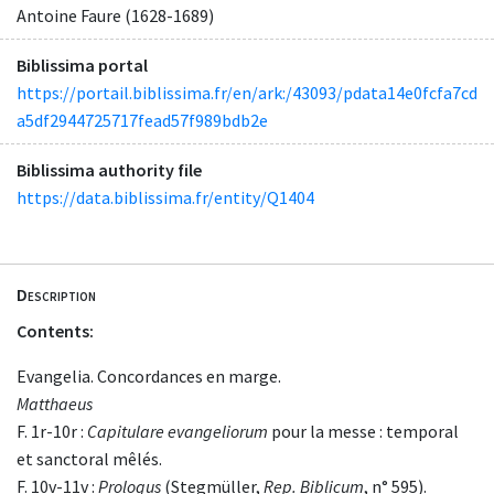
Antoine Faure (1628-1689)
Biblissima portal
https://portail.biblissima.fr/en/ark:/43093/pdata14e0fcfa7cd
a5df2944725717fead57f989bdb2e
Biblissima authority file
https://data.biblissima.fr/entity/Q1404
Description
Contents:
Evangelia. Concordances en marge.
Matthaeus
F. 1r-10r :
Capitulare evangeliorum
pour la messe : temporal
et sanctoral mêlés.
F. 10v-11v :
Prologus
(Stegmüller,
Rep. Biblicum
, n° 595).