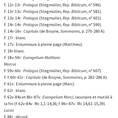
F. 12r-13r :
Prologus
(Stegmüller,
Rep. Biblicum
, n° 596).
F. 13r-13v :
Prologus
(Stegmüller,
Rep. Biblicum
, n° 581).
F. 13v-14r :
Prologus
(Stegmuller,
Rep. Biblicum
, n° 601).
F. 14r-14v :
Prologus
(Stegmüller,
Rep. Biblicum
, n° 590).
F. 14v-16v :
Capitula
(de Bruyne,
Sommaires
, p. 270-280 A).
F. 17r : blanc.
F. 17v : Enluminure à pleine page (Matthieu).
F. 18r blanc.
F. 18v-59r :
Evangelium Matthaei
.
Marcus
F. 59v-60r :
Prologus
(Stegmüller,
Rep. Biblicum
, n° 607).
F. f. 60r-61r :
Capitula
(de Bruyne,
Sommaires
, p. 282-286 A).
F. 61v : Enluminure à pleine page (Marc).
F. 62r : blanc.
F. 62v-84v et 86r-87v :
Evangelium Marci
, lacunaire et mutilé à
la fin (f. 62v-84v : Mc 1,1-14,36; f. 86r-87v : Mc 14,61-15,39).
Lucas
F. 88r : décoré.