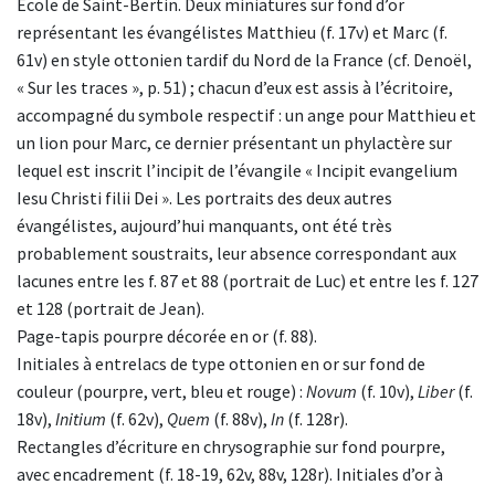
École de Saint-Bertin. Deux miniatures sur fond d’or
représentant les évangélistes Matthieu (f. 17v) et Marc (f.
61v) en style ottonien tardif du Nord de la France (cf. Denoël,
« Sur les traces », p. 51) ; chacun d’eux est assis à l’écritoire,
accompagné du symbole respectif : un ange pour Matthieu et
un lion pour Marc, ce dernier présentant un phylactère sur
lequel est inscrit l’incipit de l’évangile « Incipit evangelium
Iesu Christi filii Dei ». Les portraits des deux autres
évangélistes, aujourd’hui manquants, ont été très
probablement soustraits, leur absence correspondant aux
lacunes entre les f. 87 et 88 (portrait de Luc) et entre les f. 127
et 128 (portrait de Jean).
Page-tapis pourpre décorée en or (f. 88).
Initiales à entrelacs de type ottonien en or sur fond de
couleur (pourpre, vert, bleu et rouge) :
Novum
(f. 10v),
Liber
(f.
18v),
Initium
(f. 62v),
Quem
(f. 88v),
In
(f. 128r).
Rectangles d’écriture en chrysographie sur fond pourpre,
avec encadrement (f. 18-19, 62v, 88v, 128r). Initiales d’or à