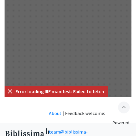
Error loading IIIF manifest: Failed to fetch
expand_less
About
|
Feedback welcome:
Powered
team@biblissima-