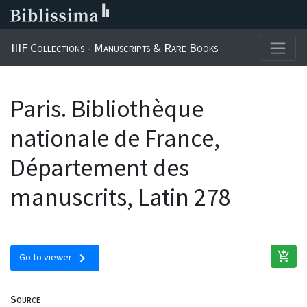
IIIF Collections - Manuscripts & Rare Books
Paris. Bibliothèque
nationale de France,
Département des
manuscrits, Latin 278
add_shopping_cart
chevron_right
Go to viewer
Source