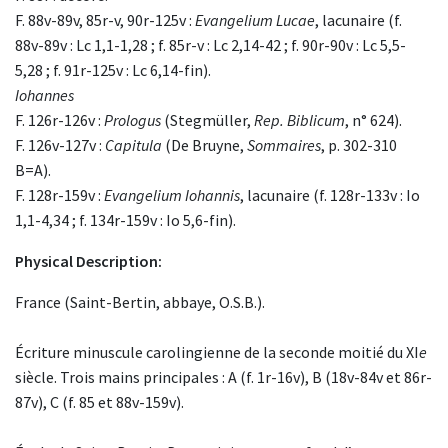
F. 88v-89v, 85r-v, 90r-125v :
Evangelium Lucae
, lacunaire (f.
88v-89v : Lc 1,1-1,28 ; f. 85r-v : Lc 2,14-42 ; f. 90r-90v : Lc 5,5-
5,28 ; f. 91r-125v : Lc 6,14-fin).
Iohannes
F. 126r-126v :
Prologus
(Stegmüller,
Rep. Biblicum
, n° 624).
F. 126v-127v :
Capitula
(De Bruyne,
Sommaires
, p. 302-310
B=A).
F. 128r-159v :
Evangelium Iohannis
, lacunaire (f. 128r-133v : Io
1,1-4,34 ; f. 134r-159v : Io 5,6-fin).
Physical Description:
France (Saint-Bertin, abbaye, O.S.B.).
Écriture minuscule carolingienne de la seconde moitié du XI
e
siècle. Trois mains principales : A (f. 1r-16v), B (18v-84v et 86r-
87v), C (f. 85 et 88v-159v).