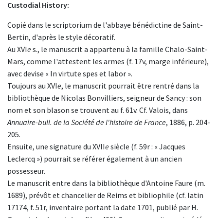
Custodial History:
Copié dans le scriptorium de l'abbaye bénédictine de Saint-
Bertin, d'après le style décoratif.
Au XVI
e
s., le manuscrit a appartenu à la famille Chalo-Saint-
Mars, comme l'attestent les armes (f. 17v, marge inférieure),
avec devise « In virtute spes et labor ».
Toujours au XVI
e
, le manuscrit pourrait être rentré dans la
bibliothèque de Nicolas Bonvilliers, seigneur de Sancy : son
nom et son blason se trouvent au f. 61v. Cf. Valois, dans
Annuaire-bull. de la Société de l'histoire de France
, 1886, p. 204-
205.
Ensuite, une signature du XVII
e
siècle (f. 59r : « Jacques
Leclercq ») pourrait se référer également à un ancien
possesseur.
Le manuscrit entre dans la bibliothèque d'Antoine Faure (m.
1689), prévôt et chancelier de Reims et bibliophile (cf. latin
17174, f. 51r, inventaire portant la date 1701, publié par H.