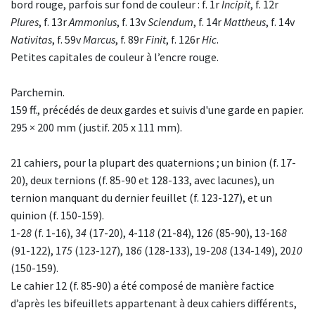
bord rouge, parfois sur fond de couleur : f. 1r
Incipit
, f. 12r
Plures
, f. 13r
Ammonius
, f. 13v
Sciendum
, f. 14r
Mattheus
, f. 14v
Nativitas
, f. 59v
Marcus
, f. 89r
Finit
, f. 126r
Hic
.
Petites capitales de couleur à l’encre rouge.
Parchemin.
159 ff., précédés de deux gardes et suivis d'une garde en papier.
295 × 200 mm (justif. 205 x 111 mm).
21 cahiers, pour la plupart des quaternions ; un binion (f. 17-
20), deux ternions (f. 85-90 et 128-133, avec lacunes), un
ternion manquant du dernier feuillet (f. 123-127), et un
quinion (f. 150-159).
1-2
8
(f. 1-16), 3
4
(17-20), 4-11
8
(21-84), 12
6
(85-90), 13-16
8
(91-122), 17
5
(123-127), 18
6
(128-133), 19-20
8
(134-149), 20
10
(150-159).
Le cahier 12 (f. 85-90) a été composé de manière factice
d’après les bifeuillets appartenant à deux cahiers différents,