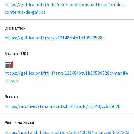
https://gallica.bnf.fr/edit/und/conditions-dutilisation-des-
contenus-de-gallica
Digitisation
https://gallica.bnf.fr/ark:/12148/btv1b10539528c
Manifest URL
https://gallica.bnf.fr/iiif/ark:/12148/btv1b10539528c/manife
st.json
Related
https://archivesetmanuscrits.bnf.fr/ark:/12148/cc60562b
Biblissima portal
https://portail.biblissima.fr/en/ark:/43093/mdata5df5f3732d